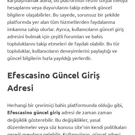
hesaplarını veya duyurularını takip ederek güncel
bilgilere ulaşabilirler. Bu sayede, sorunsuz bir şekilde
platformda yer alan tüm hizmetlerden faydalanma
imkanına sahip olurlar. Ayrıca, kullanıcıların güncel giriş
adresini bulmak için çeşitli forumları ve bahis
topluluklarını takip etmeleri de faydalı olabilir. Bu tür
topluluklar, kullanıcıların deneyimlerini paylaştığı ve
güncel bilgilerin hızla yayıldığı yerlerdir.
Efescasino Güncel Giriş
Adresi
Herhangi bir çevrimiçi bahis platformunda olduğu gibi,
Efescasino güncel giriş
adresi de zaman zaman
değişiklik gösterebilir. Bu değişiklikler, yasal
düzenlemeler veya söz konusu site’nin kendi politikaları
gereği meydana gelebilir. Kullanıcıların, güncel adresi