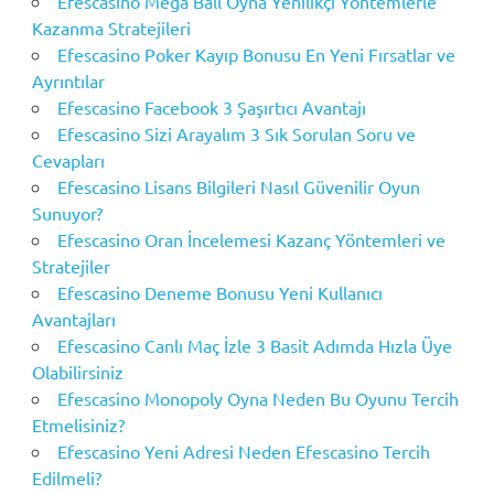
Efescasino Mega Ball Oyna Yenilikçi Yöntemlerle
Kazanma Stratejileri
Efescasino Poker Kayıp Bonusu En Yeni Fırsatlar ve
Ayrıntılar
Efescasino Facebook 3 Şaşırtıcı Avantajı
Efescasino Sizi Arayalım 3 Sık Sorulan Soru ve
Cevapları
Efescasino Lisans Bilgileri Nasıl Güvenilir Oyun
Sunuyor?
Efescasino Oran İncelemesi Kazanç Yöntemleri ve
Stratejiler
Efescasino Deneme Bonusu Yeni Kullanıcı
Avantajları
Efescasino Canlı Maç İzle 3 Basit Adımda Hızla Üye
Olabilirsiniz
Efescasino Monopoly Oyna Neden Bu Oyunu Tercih
Etmelisiniz?
Efescasino Yeni Adresi Neden Efescasino Tercih
Edilmeli?