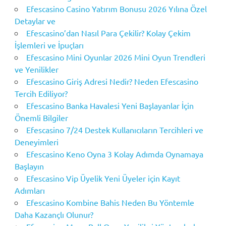
Efescasino Casino Yatırım Bonusu 2026 Yılına Özel
Detaylar ve
Efescasino’dan Nasıl Para Çekilir? Kolay Çekim
İşlemleri ve İpuçları
Efescasino Mini Oyunlar 2026 Mini Oyun Trendleri
ve Yenilikler
Efescasino Giriş Adresi Nedir? Neden Efescasino
Tercih Ediliyor?
Efescasino Banka Havalesi Yeni Başlayanlar İçin
Önemli Bilgiler
Efescasino 7/24 Destek Kullanıcıların Tercihleri ve
Deneyimleri
Efescasino Keno Oyna 3 Kolay Adımda Oynamaya
Başlayın
Efescasino Vip Üyelik Yeni Üyeler için Kayıt
Adımları
Efescasino Kombine Bahis Neden Bu Yöntemle
Daha Kazançlı Olunur?