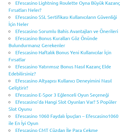
Efescasino Lightning Roulette Oyna Büyük Kazanç
Fırsatları Neler?
Efescasino SSL Sertifikası Kullanıcıların Güvenliği
İçin Neler
Efescasino Sorumlu Bahis Avantajları ve Önerileri
Efescasino Bonus Kuralları Göz Önünde
Bulundurmanız Gerekenler
Efescasino Haftalık Bonus Yeni Kullanıcılar İçin
Fırsatlar
Efescasino Yatırımsız Bonus Nasıl Kazanç Elde
Edebilirsiniz?
Efescasino Altyapısı Kullanıcı Deneyimini Nasıl
Geliştirir?
Efescasino E-Spor 3 Eğlenceli Oyun Seçeneği
Efescasino’da Hangi Slot Oyunları Var? 5 Popüler
Slot Oyunu
Efescasino 1060 Faydalı İpuçları – Efescasino1060
ile En İyi Oyun
Efescasino CMT Cüzdan İle Para Çekme