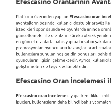
Efescasino Oranlarının Avanta
Platform üzerinden yapılan
Efescasino oran ince
avantajların başında, kullanıcı dostu bir arayüz i
istedikleri spor dalında ve oyunlarda anında oranl
güncellemeler ile oranların sürekli olarak yenile
en güncel oranlarla bahis yapma fırsatını yakala
promosyonlar, oyuncuların kazançlarını artırmalar
kullanıcılara sunulan hoş geldin bonusları, bahis
oyuncuların ilgisini çekmektedir. Ayrıca, kullanıcıla
geliştirmeleri de teşvik edilmektedir.
Efescasino Oran İncelemesi ile
yaparken dikkat edil
Efescasino oran incelemesi
ipuçları, kullanıcıların daha bilinçli bahis yapmalar