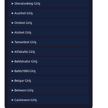
➤ Sheratonking Giriş
➤ Acarbet Giriş
➤ Orisbet Giriş
➤ Alobet Giriş
➤ Tamambet Giriş
➤ Alfabahis Giriş
➤ Bahisbudur Giriş
➤ Bahis1000 Giriş
➤ Betgar Giriş
➤ Beinwon Giriş
➤ Casinowon Giriş