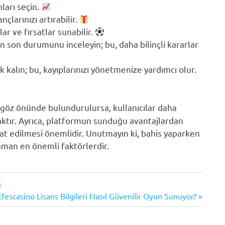
ları seçin.
larınızı artırabilir.
lar ve fırsatlar sunabilir.
 son durumunu inceleyin; bu, daha bilinçli kararlar
ık kalın; bu, kayıplarınızı yönetmenize yardımcı olur.
 göz önünde bulundurulursa, kullanıcılar daha
caktır. Ayrıca, platformun sunduğu avantajlardan
at edilmesi önemlidir. Unutmayın ki, bahis yaparken
man en önemli faktörlerdir.
ı
Next
Efescasino Lisans Bilgileri Nasıl Güvenilir Oyun Sunuyor?
Post: