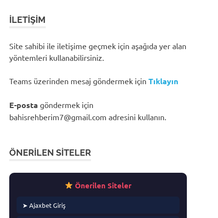
İLETIŞIM
Site sahibi ile iletişime geçmek için aşağıda yer alan
yöntemleri kullanabilirsiniz.
Teams üzerinden mesaj göndermek için
Tıklayın
E-posta
göndermek için
bahisrehberim7@gmail.com
adresini kullanın.
ÖNERILEN SITELER
Önerilen Siteler
➤ Ajaxbet Giriş