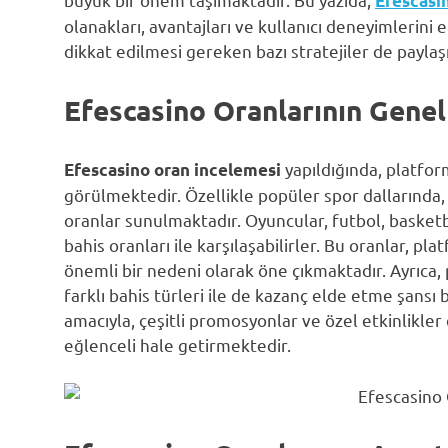
Efescasi
olanakları, avantajları ve kullanıcı deneyimlerini
dikkat edilmesi gereken bazı stratejiler de paylaşı
Efescasino Oranlarının Gene
yapıldığında, platfo
Efescasino oran incelemesi
görülmektedir. Özellikle popüler spor dallarında, 
oranlar sunulmaktadır. Oyuncular, futbol, basketbo
bahis oranları ile karşılaşabilirler. Bu oranlar, pl
önemli bir nedeni olarak öne çıkmaktadır. Ayrıca, 
farklı bahis türleri ile de kazanç elde etme şansı 
amacıyla, çeşitli promosyonlar ve özel etkinlikler
eğlenceli hale getirmektedir.