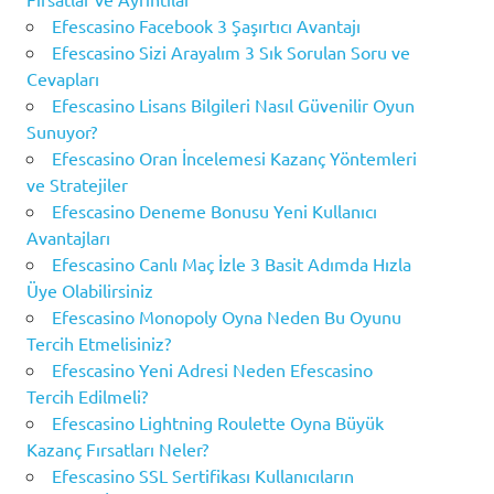
Efescasino Facebook 3 Şaşırtıcı Avantajı
Efescasino Sizi Arayalım 3 Sık Sorulan Soru ve
Cevapları
Efescasino Lisans Bilgileri Nasıl Güvenilir Oyun
Sunuyor?
Efescasino Oran İncelemesi Kazanç Yöntemleri
ve Stratejiler
Efescasino Deneme Bonusu Yeni Kullanıcı
Avantajları
Efescasino Canlı Maç İzle 3 Basit Adımda Hızla
Üye Olabilirsiniz
Efescasino Monopoly Oyna Neden Bu Oyunu
Tercih Etmelisiniz?
Efescasino Yeni Adresi Neden Efescasino
Tercih Edilmeli?
Efescasino Lightning Roulette Oyna Büyük
Kazanç Fırsatları Neler?
Efescasino SSL Sertifikası Kullanıcıların