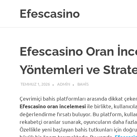
Skip
Efescasino
to
content
Efescasino Oran İn
Yöntemleri ve Strate
TEMMUZ 1, 2026
ADMIN
BAHIS
Çevrimiçi bahis platformları arasında dikkat çeken 
ile birlikte, kullanıcı
Efescasino oran incelemesi
değerlendirme fırsatı buluyor. Bu platform, kullan
rekabetçi oranlar sunarak, oyuncuların daha fazl
Özellikle yeni başlayan bahis tutkunları için doğ
büyük bir önem taşımaktadır. Bu yazıda,