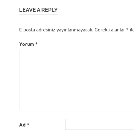
Efescasino
İncelemesi
LEAVE A REPLY
E-posta adresiniz yayınlanmayacak.
Gerekli alanlar
*
il
Yorum
*
Ad
*