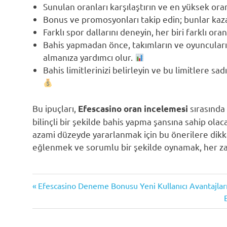
Sunulan oranları karşılaştırın ve en yüksek oran
Bonus ve promosyonları takip edin; bunlar kazanç
Farklı spor dallarını deneyin, her biri farklı oran
Bahis yapmadan önce, takımların ve oyuncuların
almanıza yardımcı olur.
Bahis limitlerinizi belirleyin ve bu limitlere sad
Bu ipuçları,
sırasında
Efescasino oran incelemesi
bilinçli bir şekilde bahis yapma şansına sahip ola
azami düzeyde yararlanmak için bu önerilere dikk
eğlenmek ve sorumlu bir şekilde oynamak, her za
Bahis
Previous
Yazı
Efescasino Deneme Bonusu Yeni Kullanıcı Avantajlar
Oranları
Post:
gezinmesi
Çevrimiçi
bahis