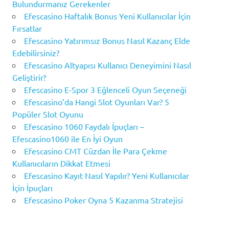
Bulundurmanız Gerekenler
Efescasino Haftalık Bonus Yeni Kullanıcılar İçin
Fırsatlar
Efescasino Yatırımsız Bonus Nasıl Kazanç Elde
Edebilirsiniz?
Efescasino Altyapısı Kullanıcı Deneyimini Nasıl
Geliştirir?
Efescasino E-Spor 3 Eğlenceli Oyun Seçeneği
Efescasino’da Hangi Slot Oyunları Var? 5
Popüler Slot Oyunu
Efescasino 1060 Faydalı İpuçları –
Efescasino1060 ile En İyi Oyun
Efescasino CMT Cüzdan İle Para Çekme
Kullanıcıların Dikkat Etmesi
Efescasino Kayıt Nasıl Yapılır? Yeni Kullanıcılar
İçin İpuçları
Efescasino Poker Oyna 5 Kazanma Stratejisi