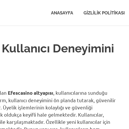
ANASAYFA
GIZLILIK POLITIKASI
 Kullanıcı Deneyimini
olan
, kullanıcılarına sunduğu
Efescasino altyapısı
rm, kullanıcı deneyimini ön planda tutarak, güvenilir
 Üyelik işlemlerinin kolaylığı ve güvenliği
oldukça keyifli hale gelmektedir. Kullanıcılar,
e karşılaşmaktadır. Özellikle yeni kullanıcılar için
etmektedir. Bunun yanı sıra, kullanıcıların hem