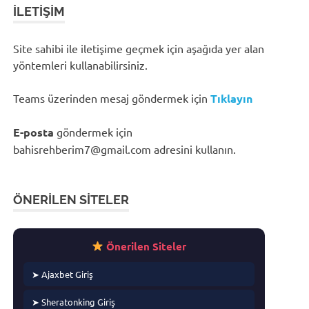
İLETIŞIM
Site sahibi ile iletişime geçmek için aşağıda yer alan
yöntemleri kullanabilirsiniz.
Teams üzerinden mesaj göndermek için
Tıklayın
E-posta
göndermek için
bahisrehberim7@gmail.com
adresini kullanın.
ÖNERILEN SITELER
Önerilen Siteler
➤ Ajaxbet Giriş
➤ Sheratonking Giriş