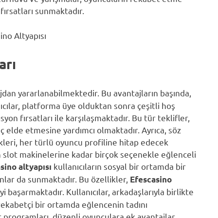
fırsatları sunmaktadır.
arı
jdan yararlanabilmektedir. Bu avantajların başında,
ılar, platforma üye olduktan sonra çeşitli hoş
n fırsatları ile karşılaşmaktadır. Bu tür teklifler,
 elde etmesine yardımcı olmaktadır. Ayrıca, söz
leri, her türlü oyuncu profiline hitap edecek
dan slot makinelerine kadar birçok seçenekle eğlenceli
kullanıcıların sosyal bir ortamda bir
sino altyapısı
lar da sunmaktadır. Bu özellikler,
Efescasino
başarmaktadır. Kullanıcılar, arkadaşlarıyla birlikte
rekabetçi bir ortamda eğlencenin tadını
t programları, düzenli oyunculara ek avantajlar