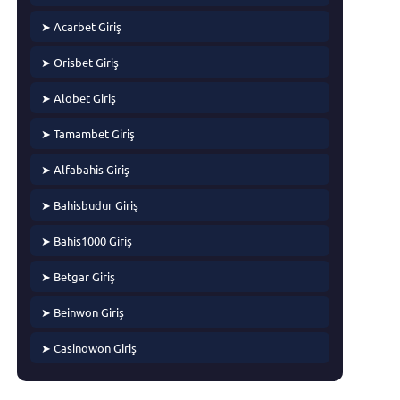
➤ Acarbet Giriş
➤ Orisbet Giriş
➤ Alobet Giriş
➤ Tamambet Giriş
➤ Alfabahis Giriş
➤ Bahisbudur Giriş
➤ Bahis1000 Giriş
➤ Betgar Giriş
➤ Beinwon Giriş
➤ Casinowon Giriş