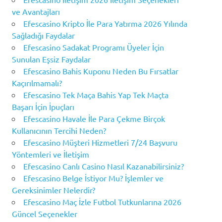
ve Avantajları
Efescasino Kripto İle Para Yatırma 2026 Yılında
Sağladığı Faydalar
Efescasino Sadakat Programı Üyeler İçin
Sunulan Eşsiz Faydalar
Efescasino Bahis Kuponu Neden Bu Fırsatlar
Kaçırılmamalı?
Efescasino Tek Maça Bahis Yap Tek Maçta
Başarı İçin İpuçları
Efescasino Havale İle Para Çekme Birçok
Kullanıcının Tercihi Neden?
Efescasino Müşteri Hizmetleri 7/24 Başvuru
Yöntemleri ve İletişim
Efescasino Canlı Casino Nasıl Kazanabilirsiniz?
Efescasino Belge İstiyor Mu? İşlemler ve
Gereksinimler Nelerdir?
Efescasino Maç İzle Futbol Tutkunlarına 2026
Güncel Seçenekler