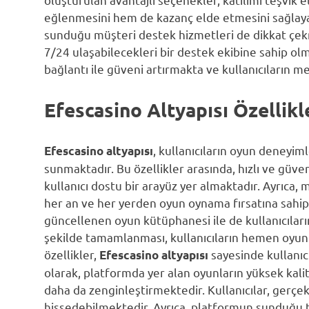
eğlenmesini hem de kazanç elde etmesini sağlaya
sunduğu müşteri destek hizmetleri de dikkat çekme
7/24 ulaşabilecekleri bir destek ekibine sahip o
bağlantı ile güveni artırmakta ve kullanıcıların 
Efescasino Altyapısı Özellikl
, kullanıcıların oyun deneyiml
Efescasino altyapısı
sunmaktadır. Bu özellikler arasında, hızlı ve güven
kullanıcı dostu bir arayüz yer almaktadır. Ayrıca, 
her an ve her yerden oyun oynama fırsatına sahip
güncellenen oyun kütüphanesi ile de kullanıcıların 
şekilde tamamlanması, kullanıcıların hemen oyu
özellikler,
sayesinde kullanıc
Efescasino altyapısı
olarak, platformda yer alan oyunların yüksek kalit
daha da zenginleştirmektedir. Kullanıcılar, gerç
hissedebilmektedir. Ayrıca, platformun sunduğu 