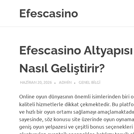
Skip
Efescasino
to
content
Efescasino Altyapısı
Nasıl Geliştirir?
HAZIRAN 20, 2026
ADMIN
GENEL BILGI
Online oyun dünyasının önemli isimlerinden biri 
kaliteli hizmetlerle dikkat çekmektedir. Bu platfo
ve hızlı bir oyun ortamı sağlamayı amaçlamaktadır.
sayesinde, söz konusu site üzerinde oyun oynamak 
geniş oyun yelpazesi ve çeşitli bonus seçenekleri il
oluşturulan avantajlı seçenekler, katılımı teşvik 