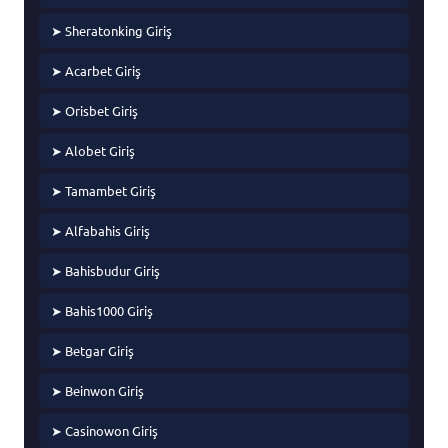
➤ Sheratonking Giriş
➤ Acarbet Giriş
➤ Orisbet Giriş
➤ Alobet Giriş
➤ Tamambet Giriş
➤ Alfabahis Giriş
➤ Bahisbudur Giriş
➤ Bahis1000 Giriş
➤ Betgar Giriş
➤ Beinwon Giriş
➤ Casinowon Giriş