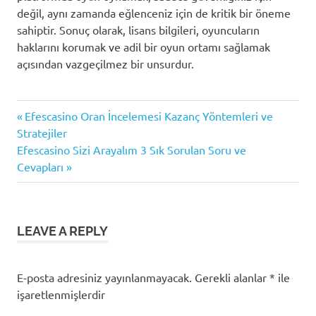
değil, aynı zamanda eğlenceniz için de kritik bir öneme
sahiptir. Sonuç olarak, lisans bilgileri, oyuncuların
haklarını korumak ve adil bir oyun ortamı sağlamak
açısından vazgeçilmez bir unsurdur.
Güvenilir
Previous
Yazı
Efescasino Oran İncelemesi Kazanç Yöntemleri ve
oyun
Post:
Stratejiler
gezinmesi
Lisanslı
Next
Efescasino Sizi Arayalım 3 Sık Sorulan Soru ve
bahis
Post:
Cevapları
Online
bahis
güvenliği
LEAVE A REPLY
E-posta adresiniz yayınlanmayacak.
Gerekli alanlar
*
ile
işaretlenmişlerdir