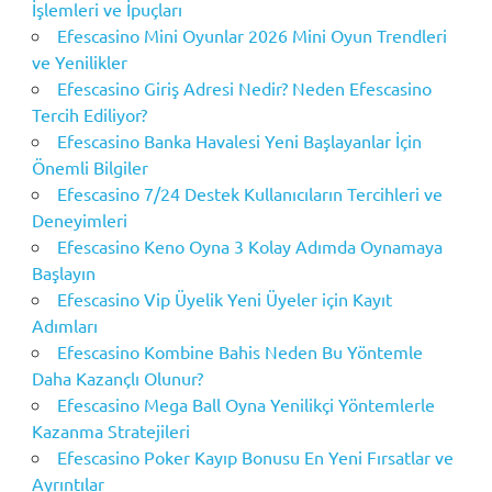
İşlemleri ve İpuçları
Efescasino Mini Oyunlar 2026 Mini Oyun Trendleri
ve Yenilikler
Efescasino Giriş Adresi Nedir? Neden Efescasino
Tercih Ediliyor?
Efescasino Banka Havalesi Yeni Başlayanlar İçin
Önemli Bilgiler
Efescasino 7/24 Destek Kullanıcıların Tercihleri ve
Deneyimleri
Efescasino Keno Oyna 3 Kolay Adımda Oynamaya
Başlayın
Efescasino Vip Üyelik Yeni Üyeler için Kayıt
Adımları
Efescasino Kombine Bahis Neden Bu Yöntemle
Daha Kazançlı Olunur?
Efescasino Mega Ball Oyna Yenilikçi Yöntemlerle
Kazanma Stratejileri
Efescasino Poker Kayıp Bonusu En Yeni Fırsatlar ve
Ayrıntılar