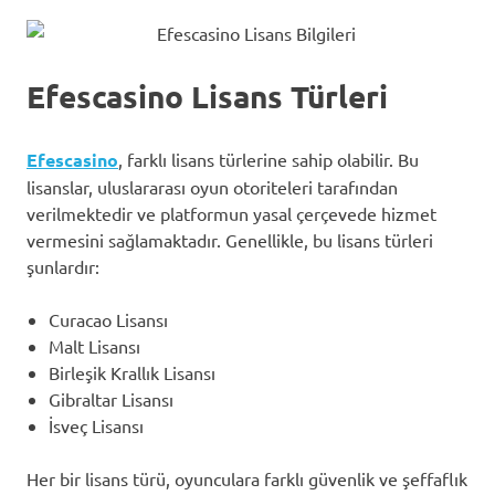
Efescasino Lisans Türleri
Efescasino
, farklı lisans türlerine sahip olabilir. Bu
lisanslar, uluslararası oyun otoriteleri tarafından
verilmektedir ve platformun yasal çerçevede hizmet
vermesini sağlamaktadır. Genellikle, bu lisans türleri
şunlardır:
Curacao Lisansı
Malt Lisansı
Birleşik Krallık Lisansı
Gibraltar Lisansı
İsveç Lisansı
Her bir lisans türü, oyunculara farklı güvenlik ve şeffaflık