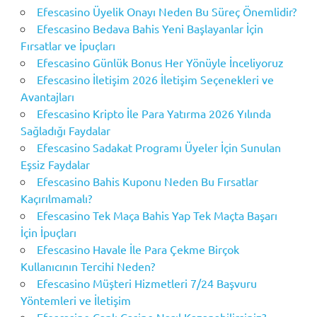
Efescasino Üyelik Onayı Neden Bu Süreç Önemlidir?
Efescasino Bedava Bahis Yeni Başlayanlar İçin
Fırsatlar ve İpuçları
Efescasino Günlük Bonus Her Yönüyle İnceliyoruz
Efescasino İletişim 2026 İletişim Seçenekleri ve
Avantajları
Efescasino Kripto İle Para Yatırma 2026 Yılında
Sağladığı Faydalar
Efescasino Sadakat Programı Üyeler İçin Sunulan
Eşsiz Faydalar
Efescasino Bahis Kuponu Neden Bu Fırsatlar
Kaçırılmamalı?
Efescasino Tek Maça Bahis Yap Tek Maçta Başarı
İçin İpuçları
Efescasino Havale İle Para Çekme Birçok
Kullanıcının Tercihi Neden?
Efescasino Müşteri Hizmetleri 7/24 Başvuru
Yöntemleri ve İletişim