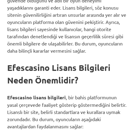
güvende olduğunu ve adil bir oyun deneyimi
yaşadıklarını garanti eder. Lisans bilgileri, söz konusu
sitenin güvenilirliğini artıran unsurlar arasında yer alır ve
oyuncuların platforma olan güvenini pekiştirir. Ayrıca,
lisans bilgileri sayesinde kullanıcılar, hangi otorite
tarafından denetlendiği ve lisansın geçerlilik süresi gibi
önemli bilgilere de ulaşabilirler. Bu durum, oyuncuların
daha bilinçli kararlar vermesini sağlar.
Efescasino Lisans Bilgileri
Neden Önemlidir?
Efescasino lisans bilgileri
, bir bahis platformunun
yasal çerçevede faaliyet gösterip göstermediğini belirtir.
Lisanslı bir site, belirli standartlara ve kurallara uymak
zorundadır. Bu durum, oyuncuların aşağıdaki
avantajlardan faydalanmasını sağlar: