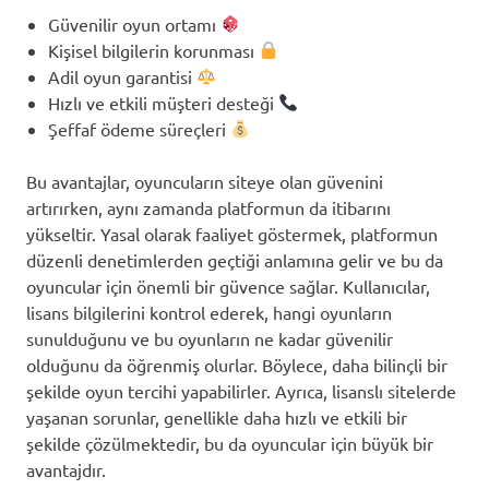
Güvenilir oyun ortamı
Kişisel bilgilerin korunması
Adil oyun garantisi
Hızlı ve etkili müşteri desteği
Şeffaf ödeme süreçleri
Bu avantajlar, oyuncuların siteye olan güvenini
artırırken, aynı zamanda platformun da itibarını
yükseltir. Yasal olarak faaliyet göstermek, platformun
düzenli denetimlerden geçtiği anlamına gelir ve bu da
oyuncular için önemli bir güvence sağlar. Kullanıcılar,
lisans bilgilerini kontrol ederek, hangi oyunların
sunulduğunu ve bu oyunların ne kadar güvenilir
olduğunu da öğrenmiş olurlar. Böylece, daha bilinçli bir
şekilde oyun tercihi yapabilirler. Ayrıca, lisanslı sitelerde
yaşanan sorunlar, genellikle daha hızlı ve etkili bir
şekilde çözülmektedir, bu da oyuncular için büyük bir
avantajdır.