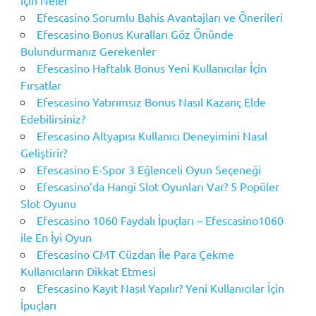
İçin Neler
Efescasino Sorumlu Bahis Avantajları ve Önerileri
Efescasino Bonus Kuralları Göz Önünde
Bulundurmanız Gerekenler
Efescasino Haftalık Bonus Yeni Kullanıcılar İçin
Fırsatlar
Efescasino Yatırımsız Bonus Nasıl Kazanç Elde
Edebilirsiniz?
Efescasino Altyapısı Kullanıcı Deneyimini Nasıl
Geliştirir?
Efescasino E-Spor 3 Eğlenceli Oyun Seçeneği
Efescasino’da Hangi Slot Oyunları Var? 5 Popüler
Slot Oyunu
Efescasino 1060 Faydalı İpuçları – Efescasino1060
ile En İyi Oyun
Efescasino CMT Cüzdan İle Para Çekme
Kullanıcıların Dikkat Etmesi
Efescasino Kayıt Nasıl Yapılır? Yeni Kullanıcılar İçin
İpuçları