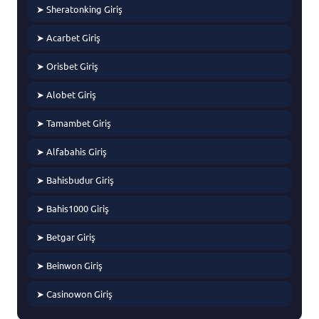
➤ Sheratonking Giriş
➤ Acarbet Giriş
➤ Orisbet Giriş
➤ Alobet Giriş
➤ Tamambet Giriş
➤ Alfabahis Giriş
➤ Bahisbudur Giriş
➤ Bahis1000 Giriş
➤ Betgar Giriş
➤ Beinwon Giriş
➤ Casinowon Giriş