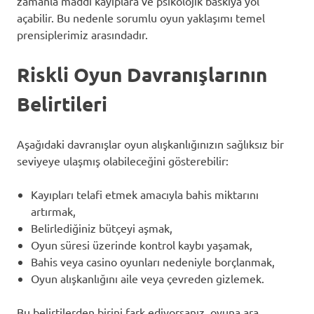
zamanla maddi kayıplara ve psikolojik baskıya yol
açabilir. Bu nedenle sorumlu oyun yaklaşımı temel
prensiplerimiz arasındadır.
Riskli Oyun Davranışlarının
Belirtileri
Aşağıdaki davranışlar oyun alışkanlığınızın sağlıksız bir
seviyeye ulaşmış olabileceğini gösterebilir:
Kayıpları telafi etmek amacıyla bahis miktarını
artırmak,
Belirlediğiniz bütçeyi aşmak,
Oyun süresi üzerinde kontrol kaybı yaşamak,
Bahis veya casino oyunları nedeniyle borçlanmak,
Oyun alışkanlığını aile veya çevreden gizlemek.
Bu belirtilerden birini fark ediyorsanız, oyuna ara