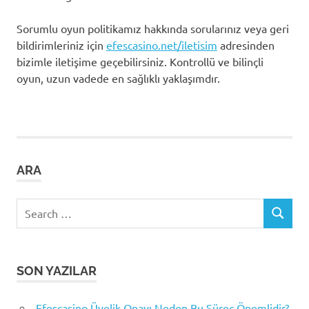
Sorumlu oyun politikamız hakkında sorularınız veya geri
bildirimleriniz için
efescasino.net/iletisim
adresinden
bizimle iletişime geçebilirsiniz. Kontrollü ve bilinçli
oyun, uzun vadede en sağlıklı yaklaşımdır.
ARA
Search
SEARCH
for:
SON YAZILAR
Efescasino Üyelik Onayı Neden Bu Süreç Önemlidir?