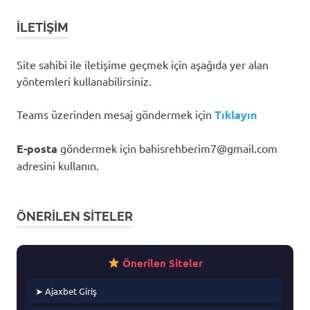
İLETIŞIM
Site sahibi ile iletişime geçmek için aşağıda yer alan
yöntemleri kullanabilirsiniz.
Teams üzerinden mesaj göndermek için
Tıklayın
E-posta
göndermek için
bahisrehberim7@gmail.com
adresini kullanın.
ÖNERILEN SITELER
Önerilen Siteler
➤ Ajaxbet Giriş