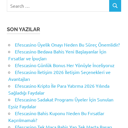
Search
SEARCH
for:
SON YAZILAR
Efescasino Üyelik Onayı Neden Bu Süreç Önemlidir?
Efescasino Bedava Bahis Yeni Başlayanlar İçin
Fırsatlar ve İpuçları
Efescasino Günlük Bonus Her Yönüyle İnceliyoruz
Efescasino İletişim 2026 İletişim Seçenekleri ve
Avantajları
Efescasino Kripto İle Para Yatırma 2026 Yılında
Sağladığı Faydalar
Efescasino Sadakat Programı Üyeler İçin Sunulan
Eşsiz Faydalar
Efescasino Bahis Kuponu Neden Bu Fırsatlar
Kaçırılmamalı?
Efescasino Tek Maça Bahis Yap Tek Maçta Başarı