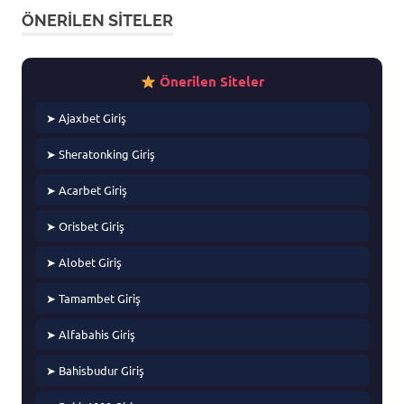
ÖNERILEN SITELER
Önerilen Siteler
➤ Ajaxbet Giriş
➤ Sheratonking Giriş
➤ Acarbet Giriş
➤ Orisbet Giriş
➤ Alobet Giriş
➤ Tamambet Giriş
➤ Alfabahis Giriş
➤ Bahisbudur Giriş