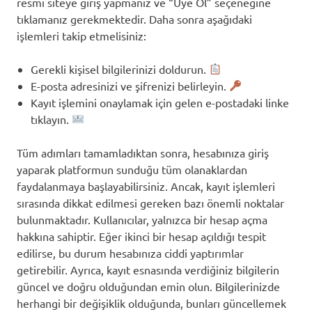
resmi siteye giriş yapmanız ve “Üye Ol” seçeneğine
tıklamanız gerekmektedir. Daha sonra aşağıdaki
işlemleri takip etmelisiniz:
Gerekli kişisel bilgilerinizi doldurun.
E-posta adresinizi ve şifrenizi belirleyin.
Kayıt işlemini onaylamak için gelen e-postadaki linke
tıklayın.
Tüm adımları tamamladıktan sonra, hesabınıza giriş
yaparak platformun sunduğu tüm olanaklardan
faydalanmaya başlayabilirsiniz. Ancak, kayıt işlemleri
sırasında dikkat edilmesi gereken bazı önemli noktalar
bulunmaktadır. Kullanıcılar, yalnızca bir hesap açma
hakkına sahiptir. Eğer ikinci bir hesap açıldığı tespit
edilirse, bu durum hesabınıza ciddi yaptırımlar
getirebilir. Ayrıca, kayıt esnasında verdiğiniz bilgilerin
güncel ve doğru olduğundan emin olun. Bilgilerinizde
herhangi bir değişiklik olduğunda, bunları güncellemek