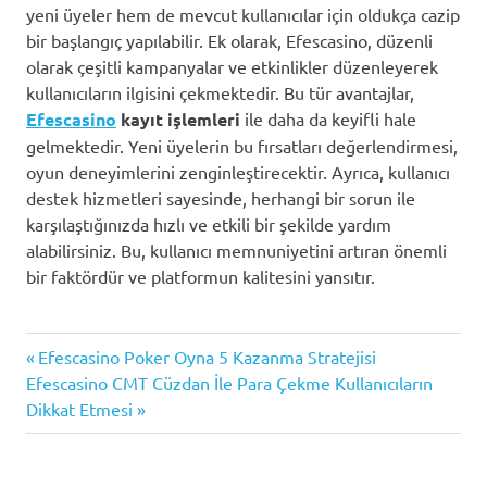
yeni üyeler hem de mevcut kullanıcılar için oldukça cazip
bir başlangıç yapılabilir. Ek olarak, Efescasino, düzenli
olarak çeşitli kampanyalar ve etkinlikler düzenleyerek
kullanıcıların ilgisini çekmektedir. Bu tür avantajlar,
Efescasino
kayıt işlemleri
ile daha da keyifli hale
gelmektedir. Yeni üyelerin bu fırsatları değerlendirmesi,
oyun deneyimlerini zenginleştirecektir. Ayrıca, kullanıcı
destek hizmetleri sayesinde, herhangi bir sorun ile
karşılaştığınızda hızlı ve etkili bir şekilde yardım
alabilirsiniz. Bu, kullanıcı memnuniyetini artıran önemli
bir faktördür ve platformun kalitesini yansıtır.
Çevrimiçi
Previous
Yazı
Efescasino Poker Oyna 5 Kazanma Stratejisi
bahis
Next
Post:
Efescasino CMT Cüzdan İle Para Çekme Kullanıcıların
gezinmesi
Efescasino
Post:
Dikkat Etmesi
kayıt
Üyelik
İşlemleri