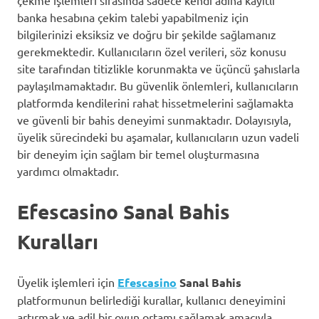
banka hesabına çekim talebi yapabilmeniz için
bilgilerinizi eksiksiz ve doğru bir şekilde sağlamanız
gerekmektedir. Kullanıcıların özel verileri, söz konusu
site tarafından titizlikle korunmakta ve üçüncü şahıslarla
paylaşılmamaktadır. Bu güvenlik önlemleri, kullanıcıların
platformda kendilerini rahat hissetmelerini sağlamakta
ve güvenli bir bahis deneyimi sunmaktadır. Dolayısıyla,
üyelik sürecindeki bu aşamalar, kullanıcıların uzun vadeli
bir deneyim için sağlam bir temel oluşturmasına
yardımcı olmaktadır.
Efescasino Sanal Bahis
Kuralları
Üyelik işlemleri için
Efescasino
Sanal Bahis
platformunun belirlediği kurallar, kullanıcı deneyimini
artırmak ve adil bir oyun ortamı sağlamak amacıyla