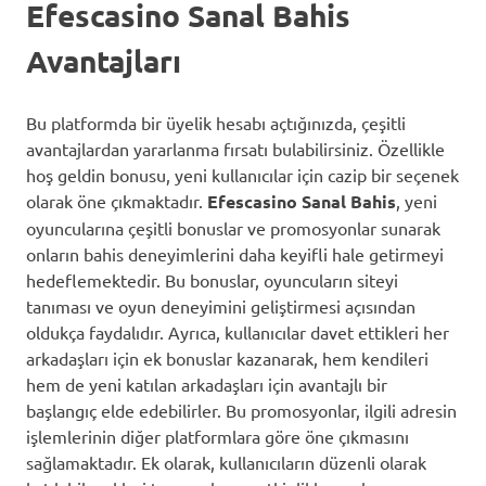
Efescasino Sanal Bahis
Avantajları
Bu platformda bir üyelik hesabı açtığınızda, çeşitli
avantajlardan yararlanma fırsatı bulabilirsiniz. Özellikle
hoş geldin bonusu, yeni kullanıcılar için cazip bir seçenek
olarak öne çıkmaktadır.
Efescasino Sanal Bahis
, yeni
oyuncularına çeşitli bonuslar ve promosyonlar sunarak
onların bahis deneyimlerini daha keyifli hale getirmeyi
hedeflemektedir. Bu bonuslar, oyuncuların siteyi
tanıması ve oyun deneyimini geliştirmesi açısından
oldukça faydalıdır. Ayrıca, kullanıcılar davet ettikleri her
arkadaşları için ek bonuslar kazanarak, hem kendileri
hem de yeni katılan arkadaşları için avantajlı bir
başlangıç elde edebilirler. Bu promosyonlar, ilgili adresin
işlemlerinin diğer platformlara göre öne çıkmasını
sağlamaktadır. Ek olarak, kullanıcıların düzenli olarak