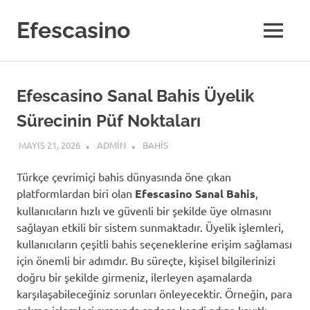
Skip
to
Efescasino
MENU
content
Efescasino Sanal Bahis Üyelik
Sürecinin Püf Noktaları
MAYIS 21, 2026
ADMIN
BAHIS
Türkçe çevrimiçi bahis dünyasında öne çıkan
platformlardan biri olan
Efescasino Sanal Bahis
,
kullanıcıların hızlı ve güvenli bir şekilde üye olmasını
sağlayan etkili bir sistem sunmaktadır. Üyelik işlemleri,
kullanıcıların çeşitli bahis seçeneklerine erişim sağlaması
için önemli bir adımdır. Bu süreçte, kişisel bilgilerinizi
doğru bir şekilde girmeniz, ilerleyen aşamalarda
karşılaşabileceğiniz sorunları önleyecektir. Örneğin, para
çekme işlemleri sırasında sadece kendi adına kayıtlı