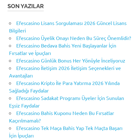
SON YAZILAR
Efescasino Lisans Sorgulaması 2026 Güncel Lisans
Bilgileri
Efescasino Üyelik Onayı Neden Bu Süreç Önemlidir?
Efescasino Bedava Bahis Yeni Başlayanlar İçin
Fırsatlar ve İpuçları
Efescasino Günlük Bonus Her Yönüyle İnceliyoruz
Efescasino İletişim 2026 İletişim Seçenekleri ve
Avantajları
Efescasino Kripto İle Para Yatırma 2026 Yılında
Sağladığı Faydalar
Efescasino Sadakat Programı Üyeler İçin Sunulan
Eşsiz Faydalar
Efescasino Bahis Kuponu Neden Bu Fırsatlar
Kaçırılmamalı?
Efescasino Tek Maça Bahis Yap Tek Maçta Başarı
İçin İpuçları