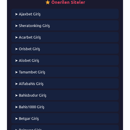
Önerilen Siteler
➤ Ajaxbet Giriş
➤ Sheratonking Giriş
➤ Acarbet Giriş
➤ Orisbet Giriş
➤ Alobet Giriş
➤ Tamambet Giriş
➤ Alfabahis Giriş
➤ Bahisbudur Giriş
➤ Bahis1000 Giriş
➤ Betgar Giriş
➤ Beinwon Giriş