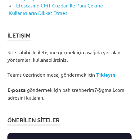
Efescasino CMT Cüzdan İle Para Çekme
Kullanıcıların Dikkat Etmesi
İLETIŞIM
Site sahibi ile iletişime geçmek için aşağıda yer alan
yöntemleri kullanabilirsiniz.
Teams üzerinden mesaj göndermek için
Tıklayın
E-posta
göndermek için
bahisrehberim7@gmail.com
adresini kullanın.
ÖNERILEN SITELER