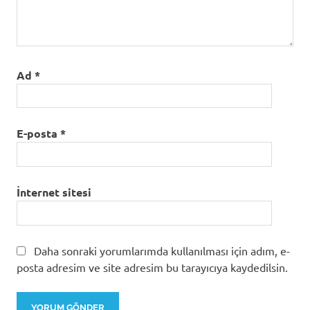
Ad
*
E-posta
*
İnternet sitesi
Daha sonraki yorumlarımda kullanılması için adım, e-
posta adresim ve site adresim bu tarayıcıya kaydedilsin.