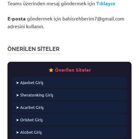
Teams üzerinden mesaj göndermek için
Tıklayın
E-posta
göndermek için
bahisrehberim7@gmail.com
adresini kullanın.
ÖNERILEN SITELER
Önerilen Siteler
➤ Ajaxbet Giriş
➤ Sheratonking Giriş
➤ Acarbet Giriş
➤ Orisbet Giriş
➤ Alobet Giriş