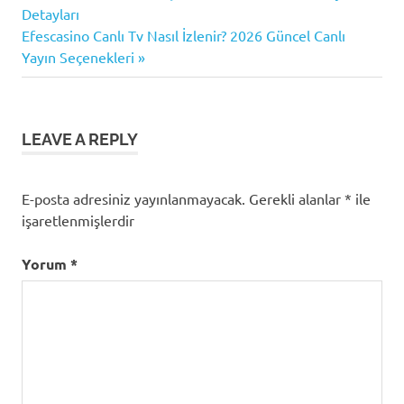
bahis
Post:
Detayları
gezinmesi
Efescasino
Next
Efescasino Canlı Tv Nasıl İzlenir? 2026 Güncel Canlı
Yatırım
Post:
Yayın Seçenekleri
Para
Yatırma
Yöntemleri
LEAVE A REPLY
E-posta adresiniz yayınlanmayacak.
Gerekli alanlar
*
ile
işaretlenmişlerdir
Yorum
*