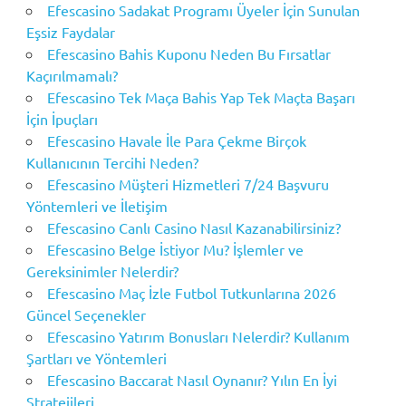
Efescasino Sadakat Programı Üyeler İçin Sunulan
Eşsiz Faydalar
Efescasino Bahis Kuponu Neden Bu Fırsatlar
Kaçırılmamalı?
Efescasino Tek Maça Bahis Yap Tek Maçta Başarı
İçin İpuçları
Efescasino Havale İle Para Çekme Birçok
Kullanıcının Tercihi Neden?
Efescasino Müşteri Hizmetleri 7/24 Başvuru
Yöntemleri ve İletişim
Efescasino Canlı Casino Nasıl Kazanabilirsiniz?
Efescasino Belge İstiyor Mu? İşlemler ve
Gereksinimler Nelerdir?
Efescasino Maç İzle Futbol Tutkunlarına 2026
Güncel Seçenekler
Efescasino Yatırım Bonusları Nelerdir? Kullanım
Şartları ve Yöntemleri
Efescasino Baccarat Nasıl Oynanır? Yılın En İyi
Stratejileri