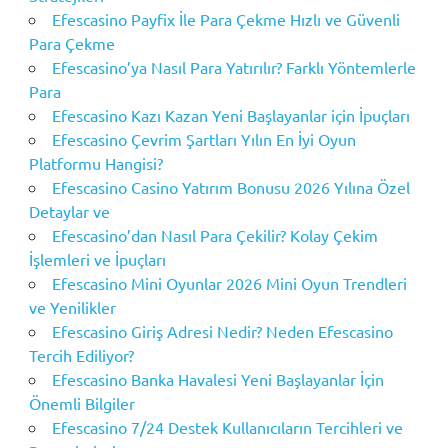
Efescasino Payfix İle Para Çekme Hızlı ve Güvenli
Para Çekme
Efescasino’ya Nasıl Para Yatırılır? Farklı Yöntemlerle
Para
Efescasino Kazı Kazan Yeni Başlayanlar için İpuçları
Efescasino Çevrim Şartları Yılın En İyi Oyun
Platformu Hangisi?
Efescasino Casino Yatırım Bonusu 2026 Yılına Özel
Detaylar ve
Efescasino’dan Nasıl Para Çekilir? Kolay Çekim
İşlemleri ve İpuçları
Efescasino Mini Oyunlar 2026 Mini Oyun Trendleri
ve Yenilikler
Efescasino Giriş Adresi Nedir? Neden Efescasino
Tercih Ediliyor?
Efescasino Banka Havalesi Yeni Başlayanlar İçin
Önemli Bilgiler
Efescasino 7/24 Destek Kullanıcıların Tercihleri ve