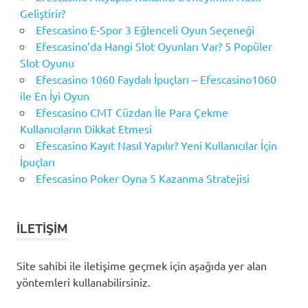
Geliştirir?
Efescasino E-Spor 3 Eğlenceli Oyun Seçeneği
Efescasino’da Hangi Slot Oyunları Var? 5 Popüler
Slot Oyunu
Efescasino 1060 Faydalı İpuçları – Efescasino1060
ile En İyi Oyun
Efescasino CMT Cüzdan İle Para Çekme
Kullanıcıların Dikkat Etmesi
Efescasino Kayıt Nasıl Yapılır? Yeni Kullanıcılar İçin
İpuçları
Efescasino Poker Oyna 5 Kazanma Stratejisi
İLETIŞIM
Site sahibi ile iletişime geçmek için aşağıda yer alan
yöntemleri kullanabilirsiniz.