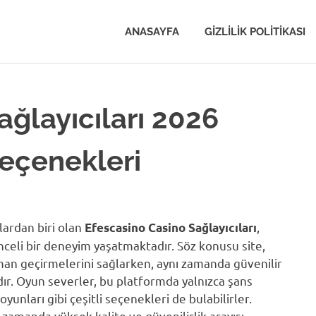
ANASAYFA
GIZLILIK POLITIKASI
ağlayıcıları 2026
eçenekleri
ardan biri olan
,
Efescasino Casino Sağlayıcıları
celi bir deneyim yaşatmaktadır. Söz konusu site,
zaman geçirmelerini sağlarken, aynı zamanda güvenilir
tadır. Oyun severler, bu platformda yalnızca şans
yunları gibi çeşitli seçenekleri de bulabilirler.
 zamanda yüksek kalite ve güvenilirlik arayışı