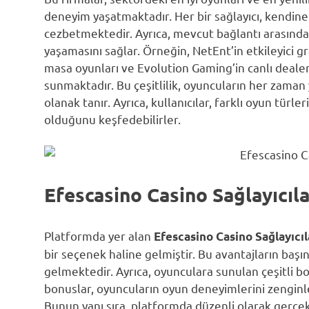
deneyim yaşatmaktadır. Her bir sağlayıcı, kendine 
cezbetmektedir. Ayrıca, mevcut bağlantı arasındaki 
yaşamasını sağlar. Örneğin, NetEnt’in etkileyici gr
masa oyunları ve Evolution Gaming’in canlı deal
sunmaktadır. Bu çeşitlilik, oyuncuların her zaman
olanak tanır. Ayrıca, kullanıcılar, farklı oyun tür
olduğunu keşfedebilirler.
Efescasino Casino Sağlayıcıla
Platformda yer alan
Efescasino Casino Sağlayıcıl
bir seçenek haline gelmiştir. Bu avantajların başın
gelmektedir. Ayrıca, oyunculara sunulan çeşitli 
bonuslar, oyuncuların oyun deneyimlerini zenginle
Bunun yanı sıra, platformda düzenli olarak gerçek