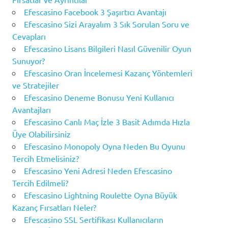
Efescasino Facebook 3 Şaşırtıcı Avantajı
Efescasino Sizi Arayalım 3 Sık Sorulan Soru ve
Cevapları
Efescasino Lisans Bilgileri Nasıl Güvenilir Oyun
Sunuyor?
Efescasino Oran İncelemesi Kazanç Yöntemleri
ve Stratejiler
Efescasino Deneme Bonusu Yeni Kullanıcı
Avantajları
Efescasino Canlı Maç İzle 3 Basit Adımda Hızla
Üye Olabilirsiniz
Efescasino Monopoly Oyna Neden Bu Oyunu
Tercih Etmelisiniz?
Efescasino Yeni Adresi Neden Efescasino
Tercih Edilmeli?
Efescasino Lightning Roulette Oyna Büyük
Kazanç Fırsatları Neler?
Efescasino SSL Sertifikası Kullanıcıların