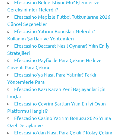
Efescasino Belge İstiyor Mu? İşlemler ve
Gereksinimler Nelerdir?
Efescasino Maç İzle Futbol Tutkunlarına 2026
Güncel Seçenekler
Efescasino Yatırım Bonusları Nelerdir?
Kullanım Şartları ve Yöntemleri
Efescasino Baccarat Nasıl Oynanır? Yılın En İyi
Stratejileri
Efescasino Payfix İle Para Çekme Hızlı ve
Güvenli Para Çekme
Efescasino’ya Nasıl Para Yatırılır? Farklı
Yöntemlerle Para
Efescasino Kazı Kazan Yeni Başlayanlar için
İpuçları
Efescasino Çevrim Şartları Yılın En İyi Oyun
Platformu Hangisi?
Efescasino Casino Yatırım Bonusu 2026 Yılına
Özel Detaylar ve
Efescasino’dan Nasıl Para Çekilir? Kolay Çekim