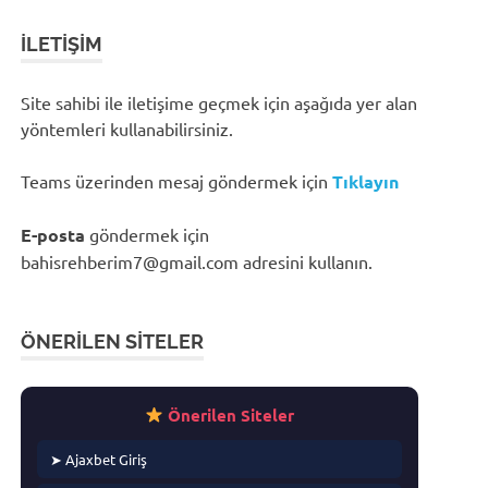
İLETIŞIM
Site sahibi ile iletişime geçmek için aşağıda yer alan
yöntemleri kullanabilirsiniz.
Teams üzerinden mesaj göndermek için
Tıklayın
E-posta
göndermek için
bahisrehberim7@gmail.com
adresini kullanın.
ÖNERILEN SITELER
Önerilen Siteler
➤ Ajaxbet Giriş