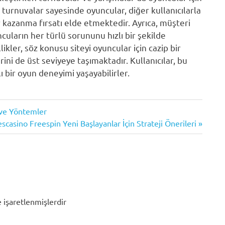
turnuvalar sayesinde oyuncular, diğer kullanıcılarla
azanma fırsatı elde etmektedir. Ayrıca, müşteri
cuların her türlü sorununu hızlı bir şekilde
kler, söz konusu siteyi oyuncular için cazip bir
ini de üst seviyeye taşımaktadır. Kullanıcılar, bu
ı bir oyun deneyimi yaşayabilirler.
ı ve Yöntemler
xt
escasino Freespin Yeni Başlayanlar İçin Strateji Önerileri
st:
e işaretlenmişlerdir