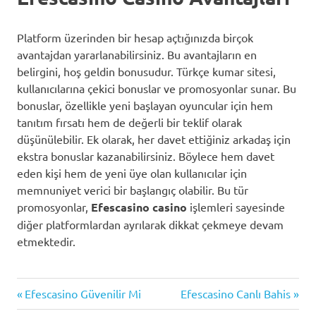
Platform üzerinden bir hesap açtığınızda birçok
avantajdan yararlanabilirsiniz. Bu avantajların en
belirgini, hoş geldin bonusudur. Türkçe kumar sitesi,
kullanıcılarına çekici bonuslar ve promosyonlar sunar. Bu
bonuslar, özellikle yeni başlayan oyuncular için hem
tanıtım fırsatı hem de değerli bir teklif olarak
düşünülebilir. Ek olarak, her davet ettiğiniz arkadaş için
ekstra bonuslar kazanabilirsiniz. Böylece hem davet
eden kişi hem de yeni üye olan kullanıcılar için
memnuniyet verici bir başlangıç olabilir. Bu tür
promosyonlar,
Efescasino casino
işlemleri sayesinde
diğer platformlardan ayrılarak dikkat çekmeye devam
etmektedir.
Previous
Next
Yazı
Efescasino Güvenilir Mi
Efescasino Canlı Bahis
Post:
Post: