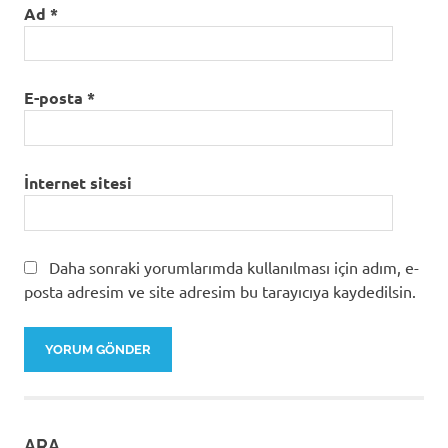
Ad
*
E-posta
*
İnternet sitesi
Daha sonraki yorumlarımda kullanılması için adım, e-
posta adresim ve site adresim bu tarayıcıya kaydedilsin.
ARA