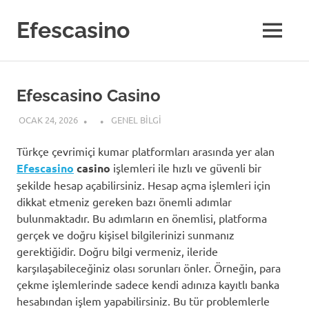
Skip
to
Efescasino
MENU
content
Efescasino Casino
OCAK 24, 2026
GENEL BILGI
Türkçe çevrimiçi kumar platformları arasında yer alan
Efescasino
casino
işlemleri ile hızlı ve güvenli bir
şekilde hesap açabilirsiniz. Hesap açma işlemleri için
dikkat etmeniz gereken bazı önemli adımlar
bulunmaktadır. Bu adımların en önemlisi, platforma
gerçek ve doğru kişisel bilgilerinizi sunmanız
gerektiğidir. Doğru bilgi vermeniz, ileride
karşılaşabileceğiniz olası sorunları önler. Örneğin, para
çekme işlemlerinde sadece kendi adınıza kayıtlı banka
hesabından işlem yapabilirsiniz. Bu tür problemlerle