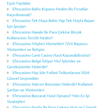
Eşsiz Faydalar
Efescasino Bahis Kuponu Neden Bu Fırsatlar
Kaçırılmamalı?
Efescasino Tek Maça Bahis Yap Tek Maçta Başarı
İçin İpuçları
Efescasino Havale İle Para Çekme Birçok
Kullanıcının Tercihi Neden?
Efescasino Müşteri Hizmetleri 7/24 Başvuru
Yöntemleri ve İletişim
Efescasino Canlı Casino Nasıl Kazanabilirsiniz?
Efescasino Belge İstiyor Mu? İşlemler ve
Gereksinimler Nelerdir?
Efescasino Maç İzle Futbol Tutkunlarına 2026
Güncel Seçenekler
Efescasino Yatırım Bonusları Nelerdir? Kullanım
Şartları ve Yöntemleri
Efescasino Baccarat Nasıl Oynanır? Yılın En İyi
Stratejileri
Efescasino Payfix İle Para Çekme Hızlı ve Güvenli