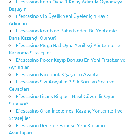
Efescasino Keno Oyna 3 Kolay Adımda Oynamaya
Başlayın
Efescasino Vip Üyelik Yeni Üyeler için Kayıt
Adımları
Efescasino Kombine Bahis Neden Bu Yöntemle
Daha Kazançlı Olunur?
Efescasino Mega Ball Oyna Yenilikçi Yöntemlerle
Kazanma Stratejileri
Efescasino Poker Kayıp Bonusu En Yeni Fırsatlar ve
Ayrıntılar
Efescasino Facebook 3 Şaşırtıcı Avantajı
Efescasino Sizi Arayalım 3 Sık Sorulan Soru ve
Cevapları
Efescasino Lisans Bilgileri Nasıl Güvenilir Oyun
Sunuyor?
Efescasino Oran İncelemesi Kazanç Yöntemleri ve
Stratejiler
Efescasino Deneme Bonusu Yeni Kullanıcı
Avantajları