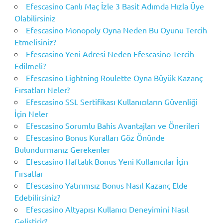
Efescasino Canlı Maç İzle 3 Basit Adımda Hızla Üye
Olabilirsiniz
Efescasino Monopoly Oyna Neden Bu Oyunu Tercih
Etmelisiniz?
Efescasino Yeni Adresi Neden Efescasino Tercih
Edilmeli?
Efescasino Lightning Roulette Oyna Büyük Kazanç
Fırsatları Neler?
Efescasino SSL Sertifikası Kullanıcıların Güvenliği
İçin Neler
Efescasino Sorumlu Bahis Avantajları ve Önerileri
Efescasino Bonus Kuralları Göz Önünde
Bulundurmanız Gerekenler
Efescasino Haftalık Bonus Yeni Kullanıcılar İçin
Fırsatlar
Efescasino Yatırımsız Bonus Nasıl Kazanç Elde
Edebilirsiniz?
Efescasino Altyapısı Kullanıcı Deneyimini Nasıl
Geliştirir?