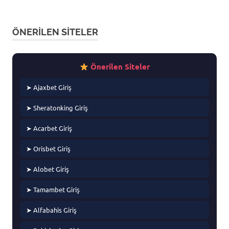
ÖNERILEN SITELER
Önerilen Siteler
➤ Ajaxbet Giriş
➤ Sheratonking Giriş
➤ Acarbet Giriş
➤ Orisbet Giriş
➤ Alobet Giriş
➤ Tamambet Giriş
➤ Alfabahis Giriş