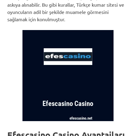
askıya alınabilir. Bu gibi kurallar, Türkçe kumar sitesi ve
oyuncuların adil bir şekilde muamele görmesini
sağlamak için konulmuştur.
Efescasino Casino Avantajları