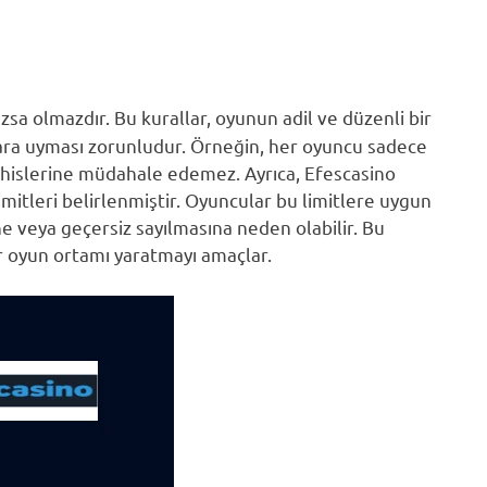
zsa olmazdır. Bu kurallar, oyunun adil ve düzenli bir
llara uyması zorunludur. Örneğin, her oyuncu sadece
bahislerine müdahale edemez. Ayrıca, Efescasino
tleri belirlenmiştir. Oyuncular bu limitlere uygun
ine veya geçersiz sayılmasına neden olabilir. Bu
ir oyun ortamı yaratmayı amaçlar.