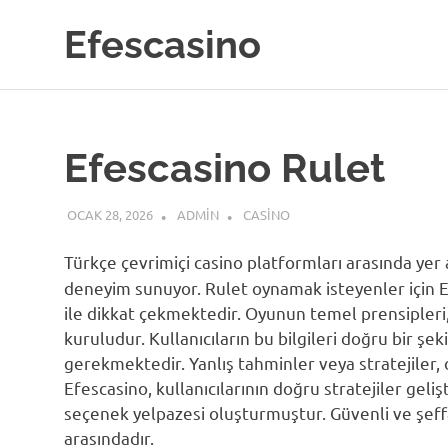
Skip
Efescasino
to
content
Efescasino Rulet
OCAK 28, 2026
ADMIN
CASINO
Türkçe çevrimiçi casino platformları arasında yer
deneyim sunuyor. Rulet oynamak isteyenler için Ef
ile dikkat çekmektedir. Oyunun temel prensipleri,
kuruludur. Kullanıcıların bu bilgileri doğru bir şe
gerekmektedir. Yanlış tahminler veya stratejiler,
Efescasino, kullanıcılarının doğru stratejiler gelişt
seçenek yelpazesi oluşturmuştur. Güvenli ve şeff
arasındadır.