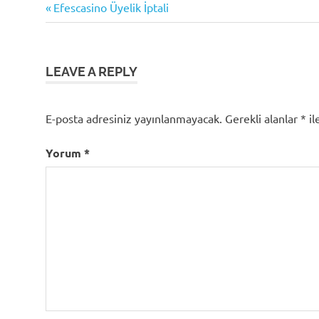
Previous
Yazı
Efescasino Üyelik İptali
Post:
gezinmesi
LEAVE A REPLY
E-posta adresiniz yayınlanmayacak.
Gerekli alanlar
*
il
Yorum
*