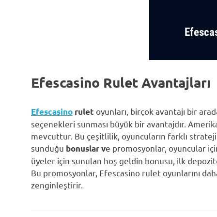
Efescasino Rulet Avantajları
oyunları, birçok avantajı bir arada
Efescasino
rulet
seçenekleri sunması büyük bir avantajdır. Amerikan
mevcuttur. Bu çeşitlilik, oyuncuların farklı strate
sunduğu
e promosyonlar, oyuncular için 
bonuslar v
üyeler için sunulan hoş geldin bonusu, ilk depozito
Bu promosyonlar, Efescasino rulet oyunlarını daha
zenginleştirir.