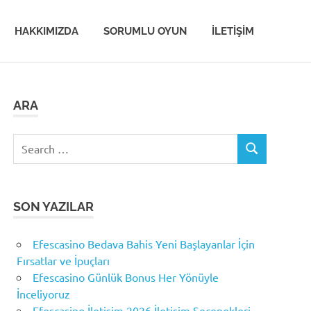
HAKKIMIZDA
SORUMLU OYUN
İLETIŞIM
ARA
Search
SEARCH
for:
SON YAZILAR
Efescasino Bedava Bahis Yeni Başlayanlar İçin
Fırsatlar ve İpuçları
Efescasino Günlük Bonus Her Yönüyle
İnceliyoruz
Efescasino İletişim 2026 İletişim Seçenekleri