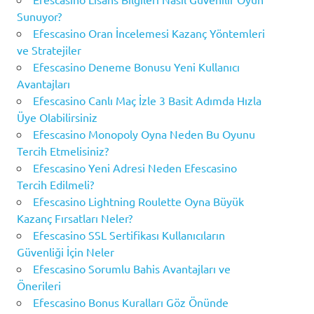
Sunuyor?
Efescasino Oran İncelemesi Kazanç Yöntemleri
ve Stratejiler
Efescasino Deneme Bonusu Yeni Kullanıcı
Avantajları
Efescasino Canlı Maç İzle 3 Basit Adımda Hızla
Üye Olabilirsiniz
Efescasino Monopoly Oyna Neden Bu Oyunu
Tercih Etmelisiniz?
Efescasino Yeni Adresi Neden Efescasino
Tercih Edilmeli?
Efescasino Lightning Roulette Oyna Büyük
Kazanç Fırsatları Neler?
Efescasino SSL Sertifikası Kullanıcıların
Güvenliği İçin Neler
Efescasino Sorumlu Bahis Avantajları ve
Önerileri
Efescasino Bonus Kuralları Göz Önünde