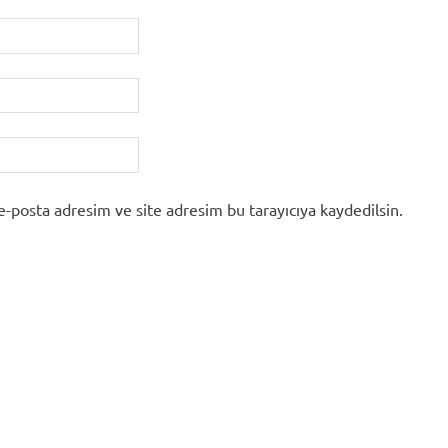
e-posta adresim ve site adresim bu tarayıcıya kaydedilsin.