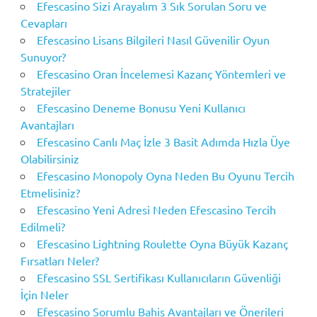
Efescasino Sizi Arayalım 3 Sık Sorulan Soru ve
Cevapları
Efescasino Lisans Bilgileri Nasıl Güvenilir Oyun
Sunuyor?
Efescasino Oran İncelemesi Kazanç Yöntemleri ve
Stratejiler
Efescasino Deneme Bonusu Yeni Kullanıcı
Avantajları
Efescasino Canlı Maç İzle 3 Basit Adımda Hızla Üye
Olabilirsiniz
Efescasino Monopoly Oyna Neden Bu Oyunu Tercih
Etmelisiniz?
Efescasino Yeni Adresi Neden Efescasino Tercih
Edilmeli?
Efescasino Lightning Roulette Oyna Büyük Kazanç
Fırsatları Neler?
Efescasino SSL Sertifikası Kullanıcıların Güvenliği
İçin Neler
Efescasino Sorumlu Bahis Avantajları ve Önerileri